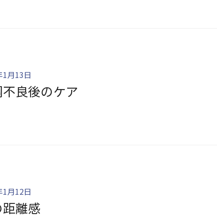
年1月13日
調不良後のケア
年1月12日
の距離感