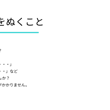
をぬくこと
？
・・・」
・・」など
んか？
がかかりません。
」